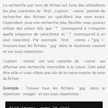
La recherche par nom de fichier est l’une des utilisations
les plus courantes de `find`. L’option `-name` permet de
rechercher des fichiers en spécifiant leur nom exact.
Cependant, pour une recherche plus flexible, vous pouvez
utiliser des jokers tels que `*` (correspond à n’importe
quelle séquence de caractères) et `?` (correspond à un
seul caractère). Par exemple, `find . -name « *.jpg »`
trouvera tous les fichiers `.jpg` dans le répertoire courant
et ses sous-répertoires.
L’option `-iname` est une variante de `-name` qui
effectue une recherche insensible à la casse. Cela peut
être utile si vous n’êtes pas sûr de la casse exacte du nom
du fichier.
Exemple :
Trouver tous les fichiers `.jpg` dans le
répertoire `images` et ses sous-répertoires :