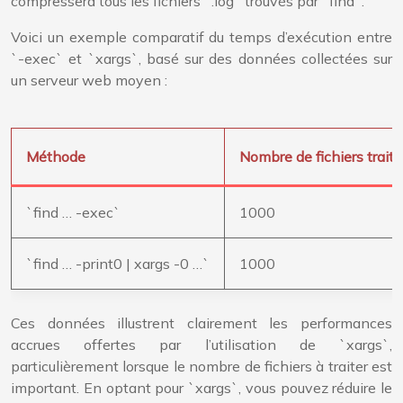
compressera tous les fichiers `.log` trouvés par `find`.
Voici un exemple comparatif du temps d’exécution entre
`-exec` et `xargs`, basé sur des données collectées sur
un serveur web moyen :
Méthode
Nombre de fichiers traité
`find … -exec`
1000
`find … -print0 | xargs -0 …`
1000
Ces données illustrent clairement les performances
accrues offertes par l’utilisation de `xargs`,
particulièrement lorsque le nombre de fichiers à traiter est
important. En optant pour `xargs`, vous pouvez réduire le