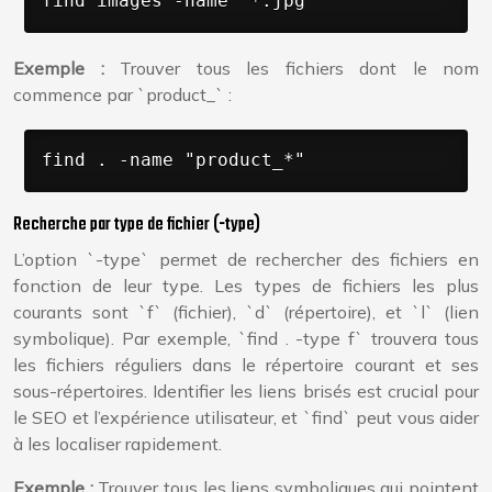
find images -name "*.jpg"
Exemple :
Trouver tous les fichiers dont le nom
commence par `product_` :
find . -name "product_*"
Recherche par type de fichier (-type)
L’option `-type` permet de rechercher des fichiers en
fonction de leur type. Les types de fichiers les plus
courants sont `f` (fichier), `d` (répertoire), et `l` (lien
symbolique). Par exemple, `find . -type f` trouvera tous
les fichiers réguliers dans le répertoire courant et ses
sous-répertoires. Identifier les liens brisés est crucial pour
le SEO et l’expérience utilisateur, et `find` peut vous aider
à les localiser rapidement.
Exemple :
Trouver tous les liens symboliques qui pointent