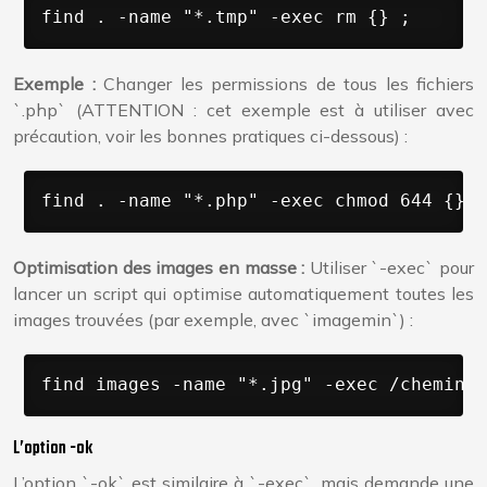
find . -name "*.tmp" -exec rm {} ;
Exemple :
Changer les permissions de tous les fichiers
`.php` (ATTENTION : cet exemple est à utiliser avec
précaution, voir les bonnes pratiques ci-dessous) :
find . -name "*.php" -exec chmod 644 {} ;
Optimisation des images en masse :
Utiliser `-exec` pour
lancer un script qui optimise automatiquement toutes les
images trouvées (par exemple, avec `imagemin`) :
find images -name "*.jpg" -exec /chemin/v
L’option -ok
L’option `-ok` est similaire à `-exec`, mais demande une