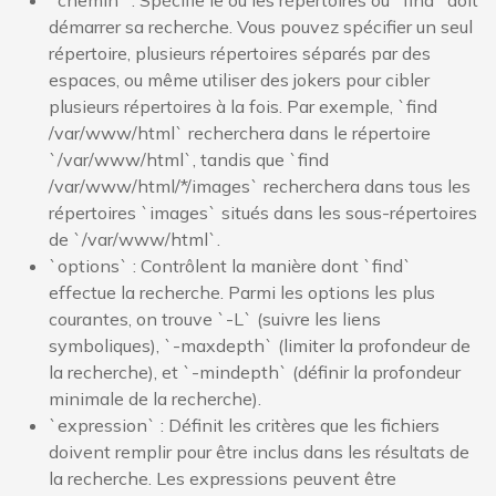
démarrer sa recherche. Vous pouvez spécifier un seul
répertoire, plusieurs répertoires séparés par des
espaces, ou même utiliser des jokers pour cibler
plusieurs répertoires à la fois. Par exemple, `find
/var/www/html` recherchera dans le répertoire
`/var/www/html`, tandis que `find
/var/www/html/*/images` recherchera dans tous les
répertoires `images` situés dans les sous-répertoires
de `/var/www/html`.
`options` : Contrôlent la manière dont `find`
effectue la recherche. Parmi les options les plus
courantes, on trouve `-L` (suivre les liens
symboliques), `-maxdepth` (limiter la profondeur de
la recherche), et `-mindepth` (définir la profondeur
minimale de la recherche).
`expression` : Définit les critères que les fichiers
doivent remplir pour être inclus dans les résultats de
la recherche. Les expressions peuvent être