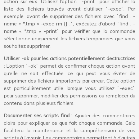
action sur eux. Utilisez l’option `-print` pour afficher la
liste des fichiers trouvés avant d’utiliser `-exec`. Par
exemple, avant de supprimer des fichiers avec `find . -
name « *.tmp » -exec rm {} ;`, exécutez d’abord `find . -
name « *.tmp » -print` pour vérifier que la commande
sélectionne uniquement les fichiers temporaires que vous
souhaitez supprimer.
Utiliser -ok pour les actions potentiellement destructrices
:
L’option `-ok` permet de confirmer chaque action avant
qu’elle ne soit effectuée, ce qui peut vous éviter de
supprimer des fichiers importants par erreur. Cette option
est particulièrement utile lorsque vous utilisez `-exec`
pour supprimer, modifier des permissions ou remplacer du
contenu dans plusieurs fichiers.
Documenter ses scripts find :
Ajouter des commentaires
clairs pour expliquer ce que fait chaque commande. Cela
facilitera la maintenance et la compréhension de vos
scripts à l’avenir. Les commentaires permettent à d’autres